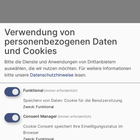
Verwendung von
personenbezogenen Daten
Tageslosung
und Cookies
Bitte die Dienste und Anwendungen von Drittanbietern
Du bist der Gott, der mir hilft; täglich harre
auswählen, die wir nutzen möchten.
Für weitere Informationen
ich auf dich.
bitte unsere
Datenschutzhinweise
lesen.
Psalm 25,5
Funktional
(immer erforderlich)
Bittet, so wird euch gegeben; suchet, so
Speichern von Daten: Cookie für die Benutzersitzung
werdet ihr finden; klopfet an, so wird euch
Zweck
:
Funktional
aufgetan.
Consent Manager
(immer erforderlich)
Matthäus 7,7
Cookie Consent speichert Ihre Einwilligungsstatus im
Browser
Zweck
:
Funktional
© Evangelische Brüder-Unität –
Herrnhuter Brüdergemeine