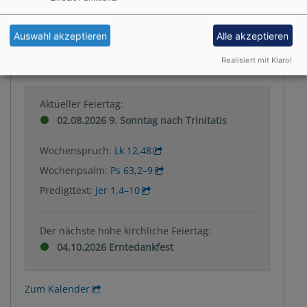
Weitere Informationen finden Sie
hier
.
Auswahl akzeptieren
Alle akzeptieren
Liturgischer Kalender
Realisiert mit Klaro!
Aktueller Feiertag:
02.08.2026 9. Sonntag nach Trinitatis
Wochenspruch:
Lk 12,48
Wochenpsalm:
Ps 63,2–9
Predigttext:
Jer 1,4–10
Der nächste hohe kirchliche Feiertag:
04.10.2026 Erntedankfest
Zum Kalender