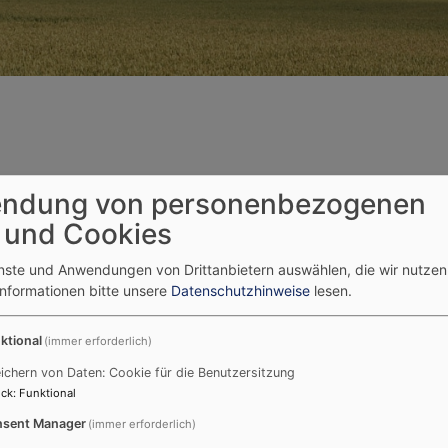
ndung von personenbezogenen
 und Cookies
enste und Anwendungen von Drittanbietern auswählen, die wir nutze
Liturgischer Kalender
U
Informationen bitte unsere
Datenschutzhinweise
lesen.
So
ktional
(immer erforderlich)
ke
Aktueller Feiertag:
s
ichern von Daten: Cookie für die Benutzersitzung
02.08.2026 9. Sonntag nach Trinitatis
ck
:
Funktional
Kl
sent Manager
(immer erforderlich)
Wochenspruch:
Lk 12,48
So