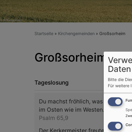
Startseite
Kirchengemeinden
Großsorheim
Großsorheim
Verwe
Daten
Bitte die Di
Tageslosung
Für weitere 
Du machst fröhlich, was da lebet
Fun
im Osten wie im Westen.
Spe
Zwe
Psalm 65,9
Con
Der Kerkermeister freute sich mit