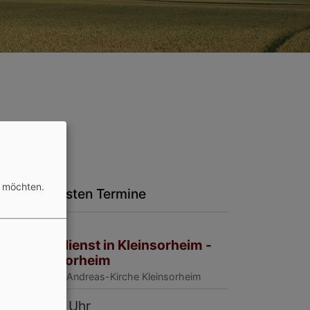
n möchten.
nsere nächsten Termine
, 9.8.
in Gottesdienst in Kleinsorheim -
iehe Großsorheim
einsorheim
St.-Andreas-Kirche Kleinsorheim
, 9.8. 8:45 Uhr