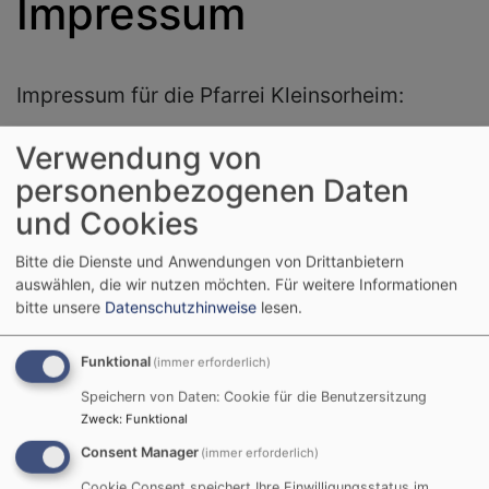
Impressum
Impressum für die Pfarrei Kleinsorheim:
www.kleinsorheim-grosssorheim-
Verwendung von
evangelisch.de
ist ein Angebot von den
personenbezogenen Daten
Evangelisch-Lutherischen Kirchengemeinden
und Cookies
Kleinsorheim und Großsorheim. Diese sind
eine Körperschaft des öffentlichen Rechts,
Bitte die Dienste und Anwendungen von Drittanbietern
auswählen, die wir nutzen möchten.
Für weitere Informationen
vertreten durch Pfarrerin Katharina Seeburg.
bitte unsere
Datenschutzhinweise
lesen.
Für externe Links kann keine Verantwortung
Funktional
(immer erforderlich)
übernommem werden.
Speichern von Daten: Cookie für die Benutzersitzung
Zweck
:
Funktional
Anbieter gemäß § 5 TMG:
Consent Manager
(immer erforderlich)
Evang.-Luth. Kirchengemeinde Kleinsorheim-
Cookie Consent speichert Ihre Einwilligungsstatus im